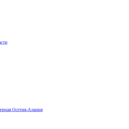
асти
верная Осетия-Алания