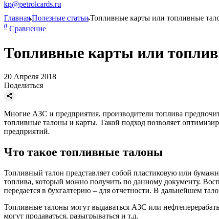
kp@petrolcards.ru
Главная
Полезные статьи
Топливные карты или топливные тал
0
Сравнение
Топливные карты или топли
20 Апреля 2018
Поделиться
Многие АЗС и предприятия, производители топлива предпочита
топливные талоны и карты. Такой подход позволяет оптимизир
предприятий.
Что такое топливные талоны
Топливный талон представляет собой пластиковую или бумажну
топлива, который можно получить по данному документу. Восп
передается в бухгалтерию – для отчетности. В дальнейшем тало
Топливные талоны могут выдаваться АЗС или нефтеперерабат
могут продаваться, разыгрываться и т.д.