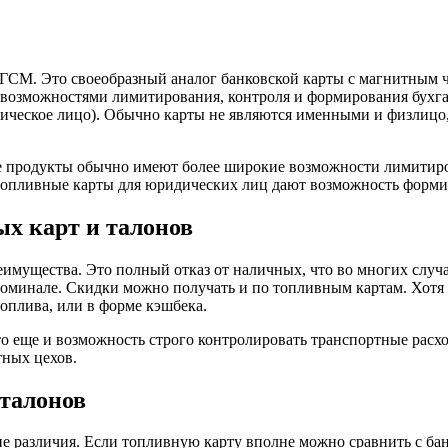
 ГСМ. Это своеобразный аналог банковской карты с магнитным 
озможностями лимитирования, контроля и формирования бухгал
дическое лицо). Обычно карты не являются именными и физлицо
е продукты обычно имеют более широкие возможности лимитиров
, топливные карты для юридических лиц дают возможность форми
х карт и талонов
мущества. Это полный отказ от наличных, что во многих случа
номинале. Скидки можно получать и по топливным картам. Хотя р
оплива, или в форме кэшбека.
то еще и возможность строго контролировать транспортные рас
ртных цехов.
талонов
е различия. Если топливную карту вполне можно сравнить с ба