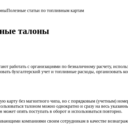
оны
Полезные статьи по топливным картам
вные талоны
ют работать с организациями по безналичному расчету, исполь
овать бухгалтерский учет и топливные расходы, организовать к
ю карту без магнитного чипа, но с порядковым (учетным) номер
ользоваться талоном можно однократно и сразу на весь указанн
н может опять поступать в оборот и использоваться повторно.
ывающими компаниями своим сотрудникам в качестве вознагражд