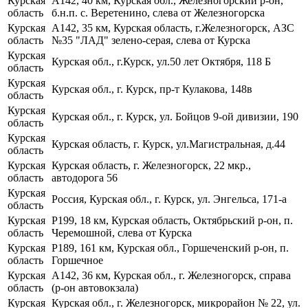
Курская
А142, 40 км, Курская обл., Железногорский р-он,
область
б.н.п. с. Веретенино, слева от Железногорска
Курская
А142, 35 км, Курская область, г.Железногорск, АЗС
область
№35 "ЛАД" зелено-серая, слева от Курска
Курская
Курская обл., г.Курск, ул.50 лет Октября, 118 Б
область
Курская
Курская обл., г. Курск, пр-т Кулакова, 148в
область
Курская
Курская обл., г. Курск, ул. Бойцов 9-ой дивизии, 190
область
Курская
Курская область, г. Курск, ул.Магистральная, д.44
область
Курская
Курская область, г. Железногорск, 22 мкр.,
область
автодорога 56
Курская
Россия, Курская обл., г. Курск, ул. Энгельса, 171-а
область
Курская
Р199, 18 км, Курская область, Октябрьский р-он, п.
область
Черемошной, слева от Курска
Курская
Р189, 161 км, Курская обл., Горшеченский р-он, п.
область
Горшечное
Курская
А142, 36 км, Курская обл., г. Железногорск, справа
область
(р-он автовокзала)
Курская
Курская обл., г. Железногорск, микрорайон № 22, ул.