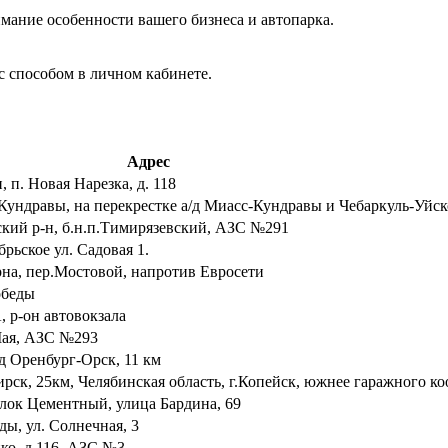
мание особенности вашего бизнеса и автопарка.
с способом в личном кабинете.
Адрес
, п. Новая Нарезка, д. 118
. Кундравы, на перекрестке а/д Миасс-Кундравы и Чебаркуль-Уйск
ский р-н, б.н.п.Тимирязевский, АЗС №291
брьское ул. Садовая 1.
рна, пер.Мостовой, напротив Евросети
Победы
, р-он автовокзала
 Мая, АЗС №293
д Оренбург-Орск, 11 км
рск, 25км, Челябинская область, г.Копейск, южнее гаражного к
елок Цементный, улица Бардина, 69
ды, ул. Солнечная, 3
нко, д.116, АЗС №3