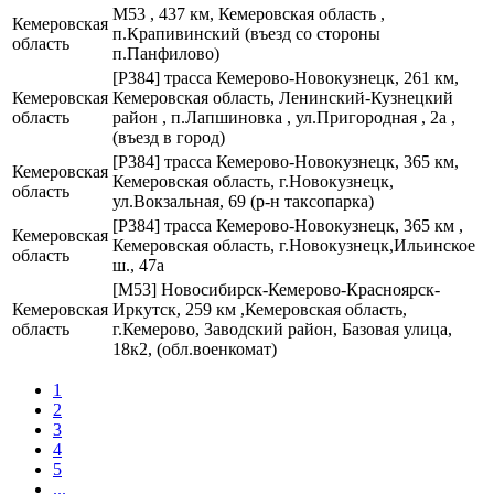
М53 , 437 км, Кемеровская область ,
Кемеровская
п.Крапивинский (въезд со стороны
область
п.Панфилово)
[Р384] трасса Кемерово-Новокузнецк, 261 км,
Кемеровская
Кемеровская область, Ленинский-Кузнецкий
область
район , п.Лапшиновка , ул.Пригородная , 2а ,
(въезд в город)
[Р384] трасса Кемерово-Новокузнецк, 365 км,
Кемеровская
Кемеровская область, г.Новокузнецк,
область
ул.Вокзальная, 69 (р-н таксопарка)
[Р384] трасса Кемерово-Новокузнецк, 365 км ,
Кемеровская
Кемеровская область, г.Новокузнецк,Ильинское
область
ш., 47а
[М53] Новосибирск-Кемерово-Красноярск-
Кемеровская
Иркутск, 259 км ,Кемеровская область,
область
г.Кемерово, Заводский район, Базовая улица,
18к2, (обл.военкомат)
1
2
3
4
5
...