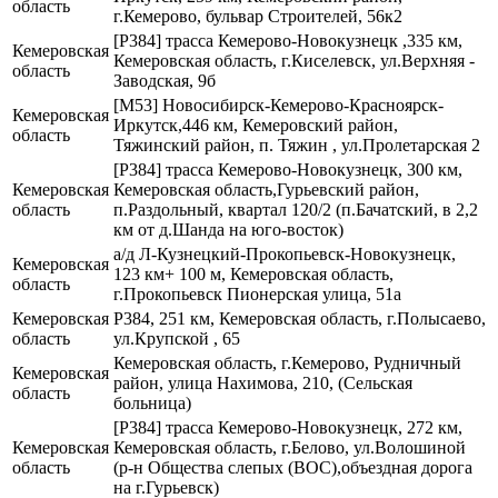
область
г.Кемерово, бульвар Строителей, 56к2
[Р384] трасса Кемерово-Новокузнецк ,335 км,
Кемеровская
Кемеровская область, г.Киселевск, ул.Верхняя -
область
Заводская, 9б
[М53] Новосибирск-Кемерово-Красноярск-
Кемеровская
Иркутск,446 км, Кемеровский район,
область
Тяжинский район, п. Тяжин , ул.Пролетарская 2
[Р384] трасса Кемерово-Новокузнецк, 300 км,
Кемеровская
Кемеровская область,Гурьевский район,
область
п.Раздольный, квартал 120/2 (п.Бачатский, в 2,2
км от д.Шанда на юго-восток)
а/д Л-Кузнецкий-Прокопьевск-Новокузнецк,
Кемеровская
123 км+ 100 м, Кемеровская область,
область
г.Прокопьевск Пионерская улица, 51а
Кемеровская
Р384, 251 км, Кемеровская область, г.Полысаево,
область
ул.Крупской , 65
Кемеровская область, г.Кемерово, Рудничный
Кемеровская
район, улица Нахимова, 210, (Сельская
область
больница)
[Р384] трасса Кемерово-Новокузнецк, 272 км,
Кемеровская
Кемеровская область, г.Белово, ул.Волошиной
область
(р-н Общества слепых (ВОС),объездная дорога
на г.Гурьевск)