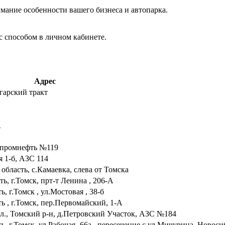
мание особенности вашего бизнеса и автопарка.
с способом в личном кабинете.
Адрес
егарский тракт
1
Газпромнефть №119
я 1-б, АЗС 114
область, с.Камаевка, слева от Томска
ть, г.Томск, прт-т Ленина , 206-А
, г.Томск , ул.Мостовая , 38-б
ть , г.Томск, пер.Первомайский, 1-А
л., Томский р-н, д.Петровский Участок, АЗС №184
ь, г.Томск, ул.Рабочая- 66а , пересечение с ул.Мичурина, Новос