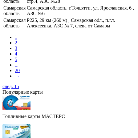
область
стр.4, АЗС №28
Самарская
Самарская область, г.Тольятти, ул. Ярославская, 6 ,
область
АЗС №6
Самарская
Р225, 29 км (260 м) , Самарская обл., п.г.т.
область
Алексеевка, АЗС № 7, слева от Самары
1
2
3
4
5
...
20
→
след. 15
Популярные карты
Топливные карты МАСТЕРС