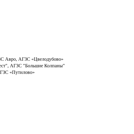
 АЗС Авро, АГЗС «Цвелодубово»
вест", АГЗС "Большие Колпаны"
 АГЗС «Путилово»