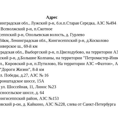
Адрес
инградская обл., Лужский р-н, б.н.п.Старая Середка, АЗС №494
 Всеволжский р-н, п.Скотное
еппский р-н, Опольевская волость, д. Гурлево
34км, Ленинградская обл., Кингисеппский р-н, д.Косколово
иверское ш., 69-й км
нградская обл., Выборгский р-н, п.Цвелодубово, на территории
инский р-н, д.Большие Колпаны, на территории "Петромастер-Ин
 обл., Кировский р-н, п.Путилово, На территории АЗС «Фаэтон»,
 "Дороги Жизни", 8-й км
ул. Победы, д.27, АЗС № 16
Кронштадское шоссе, 15А
 ул. Шоссейная, 11, Линос №23
сносельское шоссе, д. 64
 Кингисеппский район, АЗС №153
овский р-он, д. Кайкино, АЗС №228, слева от Санкт-Петербурга