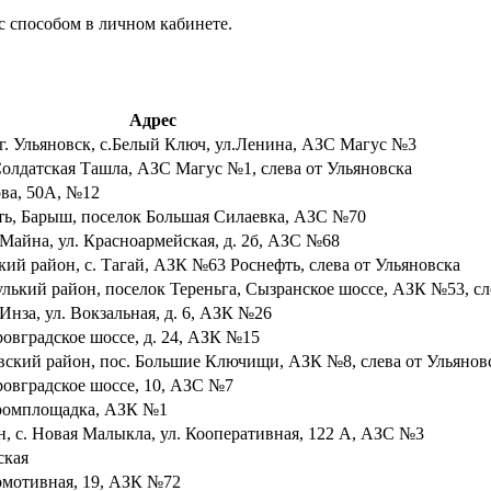
с способом в личном кабинете.
Адрес
, г. Ульяновск, с.Белый Ключ, ул.Ленина, АЗС Магус №3
 Солдатская Ташла, АЗС Магус №1, слева от Ульяновска
ова, 50А, №12
сть, Барыш, поселок Большая Силаевка, АЗС №70
 Майна, ул. Красноармейская, д. 2б, АЗС №68
кий район, с. Тагай, АЗК №63 Роснефть, слева от Ульяновска
гулький район, поселок Тереньга, Сызранское шоссе, АЗК №53, сл
Инза, ул. Вокзальная, д. 6, АЗК №26
ровградское шоссе, д. 24, АЗК №15
овский район, пос. Большие Ключищи, АЗК №8, слева от Ульянов
тровградское шоссе, 10, АЗС №7
 Промплощадка, АЗК №1
, с. Новая Малыкла, ул. Кооперативная, 122 А, АЗС №3
ская
комотивная, 19, АЗК №72