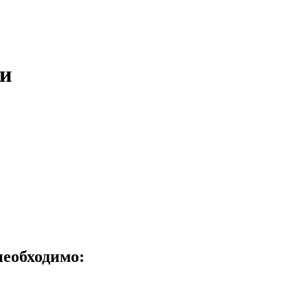
и
еобходимо: