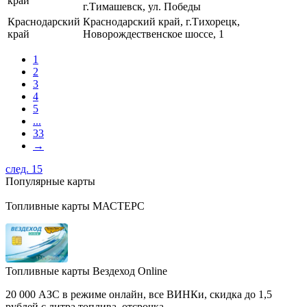
край
г.Тимашевск, ул. Победы
Краснодарский
Краснодарский край, г.Тихорецк,
край
Новорождественское шоссе, 1
1
2
3
4
5
...
33
→
след. 15
Популярные карты
Топливные карты МАСТЕРС
Топливные карты Вездеход Online
20 000 АЗС в режиме онлайн, все ВИНКи, скидка до 1,5
рублей с литра топлива, отсрочка.