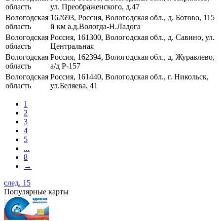
область
ул. Преображенского, д.47
Вологодская
162693, Россия, Вологодская обл., д. Ботово, 115
область
й км а.д.Вологда-Н.Ладога
Вологодская
Россия, 161300, Вологодская обл., д. Савино, ул.
область
Центральная
Вологодская
Россия, 162394, Вологодская обл., д. Журавлево,
область
а/д Р-157
Вологодская
Россия, 161440, Вологодская обл., г. Никольск,
область
ул.Беляева, 41
1
2
3
4
5
...
8
→
след. 15
Популярные карты