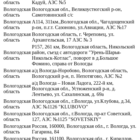
область
Кадуй, АЗС №5
Вологодская
Вологодская обл., Великоустюгский р-он,
область
Самотовинский с/с
Вологодская
А114, 311км.,Вологодская обл., Чагодощенский
область
р-он, п.г.т. Сазоново, ул.Авиации, АЗС №17
Вологодская
Вологодская область, г. Череповец, ул.
область
Архангельская, 17 АЗС № 3
Р157, 261 км, Вологодская область, Никольский
Вологодская
район, съезд с автодороги "Урень-Шарья-
область
Никольск-Котлас", поворот в д.Большое
Фомино, справа от Вологды
Вологодская
а/д Вологда-Норобово, Вологодская область,
область
Вологодский р-н, п. Непотягово, АЗС №2
а/д Вологда – Новая Ладога, 222-й км,
Вологодская
Вологодская обл., Устюженский р-н, д.
область
Лентьево, ул. Сахалинская, д. 69а
Вологодская
Вологодская обл., г.Вологда, ул.Клубова, д.34,
область
АЗС №1126 "KLUBOVO"
Вологодская
Вологодская обл., г.Вологда, пр-кт Советский,
область
127, АЗС №1125 "SOVETSKIY"
Вологодская
Россия, 160000, Вологодская обл., г. Вологда, ул.
область
Гагарина, 84
Вологодская
Россия, 161100, Вологодская обл., г. Кириллов,