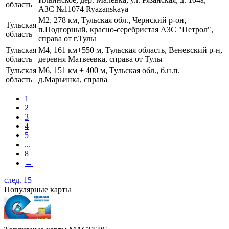
область
АЗС №11074 Ryazanskaya
М2, 278 км, Тульская обл., Чернский р-он,
Тульская
п.Подгорный, красно-серебристая АЗС "Петрол",
область
справа от г.Тулы
Тульская
М4, 161 км+550 м, Тульская область, Веневский р-н,
область
деревня Матвеевка, справа от Тулы
Тульская
М6, 151 км + 400 м, Тульская обл., б.н.п.
область
д.Марьинка, справа
1
2
3
4
5
...
8
→
след. 15
Популярные карты