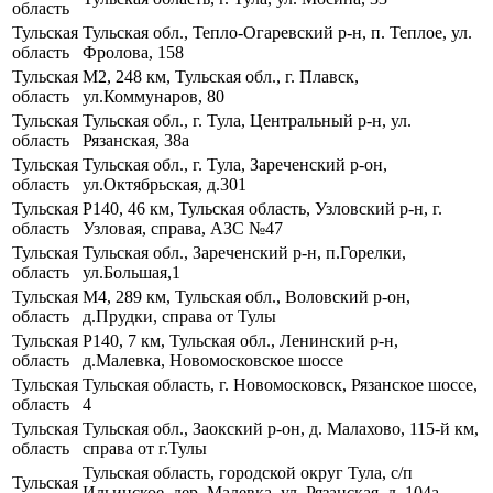
область
Тульская
Тульская обл., Тепло-Огаревский р-н, п. Теплое, ул.
область
Фролова, 158
Тульская
М2, 248 км, Тульская обл., г. Плавск,
область
ул.Коммунаров, 80
Тульская
Тульская обл., г. Тула, Центральный р-н, ул.
область
Рязанская, 38а
Тульская
Тульская обл., г. Тула, Зареченский р-он,
область
ул.Октябрьская, д.301
Тульская
Р140, 46 км, Тульская область, Узловский р-н, г.
область
Узловая, справа, АЗС №47
Тульская
Тульская обл., Зареченский р-н, п.Горелки,
область
ул.Большая,1
Тульская
М4, 289 км, Тульская обл., Воловский р-он,
область
д.Прудки, справа от Тулы
Тульская
Р140, 7 км, Тульская обл., Ленинский р-н,
область
д.Малевка, Новомосковское шоссе
Тульская
Тульская область, г. Новомосковск, Рязанское шоссе,
область
4
Тульская
Тульская обл., Заокский р-он, д. Малахово, 115-й км,
область
справа от г.Тулы
Тульская область, городской округ Тула, с/п
Тульская
Ильинское, дер. Малевка, ул. Рязанская, д. 104а,