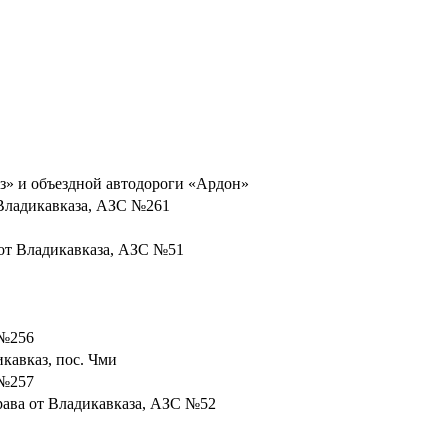
каз» и объездной автодороги «Ардон»
 Владикавказа, АЗС №261
а от Владикавказа, АЗС №51
 №256
кавказ, пос. Чми
 №257
права от Владикавказа, АЗС №52