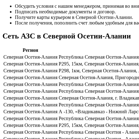
Обсудить условия с нашим менеджером, принимая во вни
Подписать необходимые документы и договор.
Получите карты курьером в Северной Осетии-Алании.
После получения, пополнить счет любым удобным для ва
Сеть АЗС в Северной Осетии-Алании
Регион
Северная Осетия-Алания
Республика Северная Осетия-Алания, 
Северная Осетия-Алания
Р295, 15км, Северная Осетия-Алания
Северная Осетия-Алания
Р298, 1км, Северная Осетия-Алания, 
Северная Осетия-Алания
Северная Осетия-Алания, Пригородный
Северная Осетия-Алания
Республика Северная Осетия-Алания, 
Северная Осетия-Алания
Республика Северная Осетия-Алания, г
Северная Осетия-Алания
Северная Осетия-Алания, г. Владикавк
Северная Осетия-Алания
Республика Северная Осетия-Алания,
Северная Осетия-Алания
А -130, «Владикавказ - Нижний Ларс»
Северная Осетия-Алания
Республика Северная Осетия-Алания,
Северная Осетия-Алания
Р295, 15км, Северная Осетия-Алания,
Северная Осетия-Алания
Республика Северная Осетия - Алания,
Северная Осетия-Алания
Республика Северная Осетия - Алания,