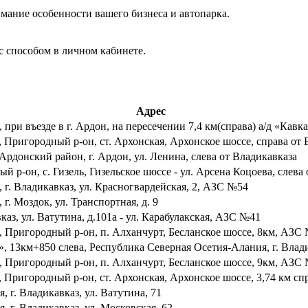
мание особенности вашего бизнеса и автопарка.
с способом в личном кабинете.
Адрес
при въезде в г. Ардон, на пересечении 7,4 км(справа) а/д «Кав
, Пригородный р-он, ст. Архонская, Архонское шоссе, справа от
Ардонский район, г. Ардон, ул. Ленина, слева от Владикавказа
 р-он, с. Гизель, Гизельское шоссе - ул. Арсена Коцоева, слев
г. Владикавказ, ул. Красногвардейская, 2, АЗС №54
. Моздок, ул. Транспортная, д. 9
аз, ул. Ватутина, д.101а - ул. Карабулакская, АЗС №41
 Пригородный р-он, п. Алханчурт, Бесланское шоссе, 8км, АЗС
, 13км+850 слева, Республика Северная Осетия-Алания, г. Влади
 Пригородный р-он, п. Алханчурт, Бесланское шоссе, 9км, АЗС
 Пригородный р-он, ст. Архонская, Архонское шоссе, 3,74 км с
 г. Владикавказ, ул. Ватутина, 71
 г. Владикавказ, ул. Московская, 62