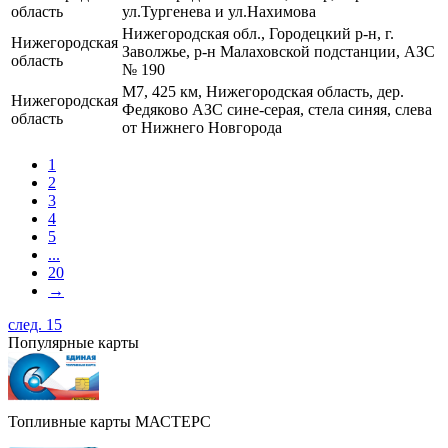
область
ул.Тургенева и ул.Нахимова
Нижегородская обл., Городецкий р-н, г.
Нижегородская
Заволжье, р-н Малаховской подстанции, АЗС
область
№ 190
М7, 425 км, Нижегородская область, дер.
Нижегородская
Федяково АЗС сине-серая, стела синяя, слева
область
от Нижнего Новгорода
1
2
3
4
5
...
20
→
след. 15
Популярные карты
Топливные карты МАСТЕРС