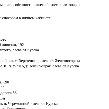
мание особенности вашего бизнеса и автопарка.
с способом в личном кабинете.
рес
9 дивизии, 192
олстого, слева от Курска
н, б.н.п. с. Веретенино, слева от Железногорска
, АЗС №35 "ЛАД" зелено-серая, слева от Курска
и, 190
.44
одорога 56
1-а
он, п. Черемошной, слева от Курска
н, п. Горшечное