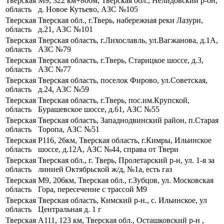
Тверская
М9, 322 км+800м, Тверская обл., Нелидовский р-он,
область
д. Новое Кутьево, АЗС №105
Тверская
Тверская обл., г.Тверь, набережная реки Лазури,
область
д.21, АЗС №101
Тверская
Тверская область, г.Лихославль, ул.Вагжанова, д.1А,
область
АЗС №79
Тверская
Тверская область, г.Тверь, Старицкое шоссе, д.3,
область
АЗС №77
Тверская
Тверская область, поселок Фирово, ул.Советская,
область
д.24, АЗС №59
Тверская
Тверская область, г.Тверь, пос.им.Крупской,
область
Бурашевское шоссе, д.61, АЗС №55
Тверская
Тверская область, Западнодвинский район, п.Старая
область
Торопа, АЗС №51
Тверская
Р116, 26км, Тверская область, г.Кимры, Ильинское
область
шоссе, д.12А, АЗС №44, справа от Твери
Тверская
Тверская обл., г. Тверь, Пролетарский р-н, ул. 1-я за
область
линией Октябрьской ж/д, №1а, есть газ
Тверская
М9, 206км, Тверская обл., г.Зубцов, ул. Московская
область
Гора, пересечение с трассой М9
Тверская
Тверская область, Кимский р-н., с. Ильинское, ул
область
Центральная д. 1 г
Тверская
А111, 123 км, Тверская обл., Осташковский р-н ,