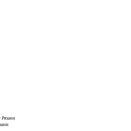
т Рязани
язани