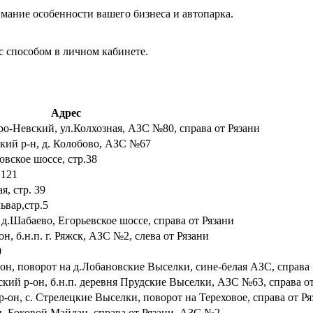
мание особенности вашего бизнеса и автопарка.
с способом в личном кабинете.
Адрес
дро-Невский, ул.Колхозная, АЗС №80, справа от Рязани
ский р-н, д. Колобово, АЗС №67
ковское шоссе, стр.38
.121
я, стр. 39
ьвар,стр.5
 д.Шабаево, Егорьевское шоссе, справа от Рязани
он, б.н.п. г. Ряжск, АЗС №2, слева от Рязани
0
-он, поворот на д.Лобановские Выселки, сине-белая АЗС, справа
ский р-он, б.н.п. деревня Прудские Выселки, АЗС №63, справа о
р-он, с. Стрелецкие Выселки, поворот на Тереховое, справа от Р
 п. Боковой Майдан, справа от Рязани, АЗС №2