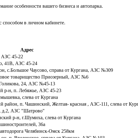
мание особенности вашего бизнеса и автопарка.
с способом в личном кабинете.
Адрес
, АЗС 45-22
о, 41В, АЗС 45-24
-он, с.Большое Чаусово, справа от Кургана, АЗС №309
садовое товарищество Приозерный, АЗС №6
 Голикова, 24, АЗС №45-13
й р-н, п. Лебяжье, АЗС 45-23
амышевка, слева от Кургана
ий район, п. Чашинский, Желтая- красная , АЗС-111, слева от Кур
, д.2, АЗС "Шатрово"
ский р-н, г.Шумиха, слева от Кургана
Машиностроителей, 36а
н, автодорога Челябинск-Омск 258км
р-он, п. Введенское, справа от Кургана, АЗС №103