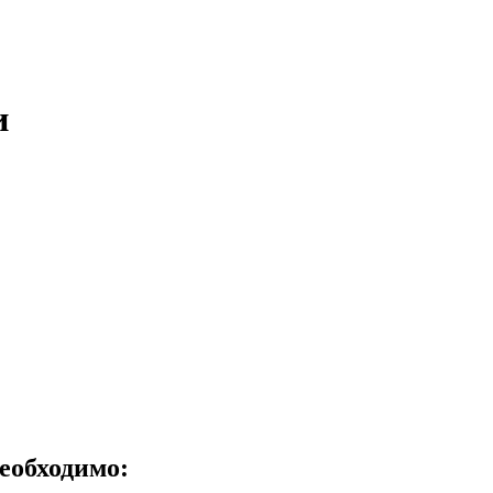
и
еобходимо: