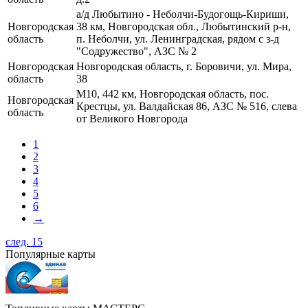
а/д Любытино - Неболчи-Будогощь-Кириши,
Новгородская
38 км, Новгородская обл., Любытинский р-н,
область
п. Неболчи, ул. Ленинградская, рядом с з-д
"Содружество", АЗС № 2
Новгородская
Новгородская область, г. Боровичи, ул. Мира,
область
38
М10, 442 км, Новгородская область, пос.
Новгородская
Крестцы, ул. Валдайская 86, АЗС № 516, слева
область
от Великого Новгорода
1
2
3
4
5
6
→
след. 15
Популярные карты