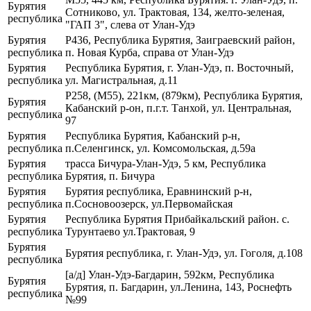
Бурятия
Сотниково, ул. Трактовая, 134, желто-зеленая,
республика
"ГАП 3", слева от Улан-Удэ
Бурятия
Р436, Республика Бурятия, Заиграевский район,
республика
п. Новая Курба, справа от Улан-Удэ
Бурятия
Республика Бурятия, г. Улан-Удэ, п. Восточный,
республика
ул. Магистральная, д.11
Р258, (М55), 221км, (879км), Республика Бурятия,
Бурятия
Кабанский р-он, п.г.т. Танхой, ул. Центральная,
республика
97
Бурятия
Республика Бурятия, Кабанский р-н,
республика
п.Селенгинск, ул. Комсомольская, д.59а
Бурятия
трасса Бичура-Улан-Удэ, 5 км, Республика
республика
Бурятия, п. Бичура
Бурятия
Бурятия республика, Еравнинский р-н,
республика
п.Сосновоозерск, ул.Первомайская
Бурятия
Республика Бурятия Прибайкальский район. с.
республика
Турунтаево ул.Трактовая, 9
Бурятия
Бурятия республика, г. Улан-Удэ, ул. Гоголя, д.108
республика
[а/д] Улан-Удэ-Багдарин, 592км, Республика
Бурятия
Бурятия, п. Багдарин, ул.Ленина, 143, Роснефть
республика
№99