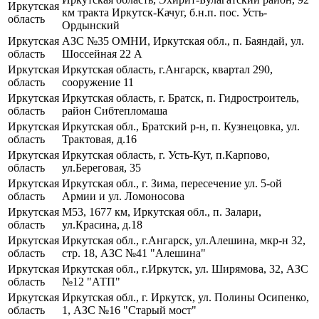
Иркутская
км тракта Иркутск-Качуг, б.н.п. пос. Усть-
область
Ордынский
Иркутская
АЗС №35 ОМНИ, Иркутская обл., п. Баяндай, ул.
область
Шоссейная 22 А
Иркутская
Иркутская область, г.Ангарск, квартал 290,
область
сооружение 11
Иркутская
Иркутская область, г. Братск, п. Гидростроитель,
область
район Сибтепломаша
Иркутская
Иркутская обл., Братский р-н, п. Кузнецовка, ул.
область
Трактовая, д.16
Иркутская
Иркутская область, г. Усть-Кут, п.Карпово,
область
ул.Береговая, 35
Иркутская
Иркутская обл., г. Зима, пересечение ул. 5-ой
область
Армии и ул. Ломоносова
Иркутская
М53, 1677 км, Иркутская обл., п. Залари,
область
ул.Красина, д.18
Иркутская
Иркутская обл., г.Ангарск, ул.Алешина, мкр-н 32,
область
стр. 18, АЗС №41 "Алешина"
Иркутская
Иркутская обл., г.Иркутск, ул. Ширямова, 32, АЗС
область
№12 "АТП"
Иркутская
Иркутская обл., г. Иркутск, ул. Полины Осипенко,
область
1, АЗС №16 "Старый мост"