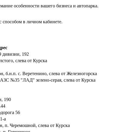
мание особенности вашего бизнеса и автопарка.
с способом в личном кабинете.
рес
9 дивизии, 192
олстого, слева от Курска
н, б.н.п. с. Веретенино, слева от Железногорска
, АЗС №35 "ЛАД" зелено-серая, слева от Курска
и, 190
.44
одорога 56
1-а
он, п. Черемошной, слева от Курска
н, п. Горшечное