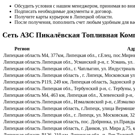
Обсудить условия с нашим менеджером, принимая во вни
Подписать необходимые документы и договор.
Получите карты курьером в Липецкой области.
После получения, пополнить счет любым удобным для ва
Сеть АЗС Пикалёвская Топливная Комп
Регион
Адр
Липецкая область
М4, 377км, Липецкая обл., г.Елец, пос.Мир
Липецкая область
Липецкая обл., Усманский р-н, г. Усмань, ул.
Липецкая область
Липецкая обл., г. Чаплыгин, ул. Индустриал
Липецкая область
Липецкая область , г. Липецк, Московская у
Липецкая область
Р119, 249 км, Липецкая область, Задонский 
Липецкая область
Липецкая обл., Тербунский р-н, с. Тербуны, 
Липецкая область
М4, 463 км, Липецкая обл., Хлевенский р-н, 
Липецкая область
Липецкая обл., Измалковский р-н, с.Измалк
Липецкая область
Липецкая область, г.Липецк, улица Вермише
Липецкая область
Липецкая обл., г. Липецк, ул. Московская, 
Липецкая область
Липецкая область, пос. Добринка, ул.Прав
Липецкая область
Липецкая область, г. Данков, ул. Мира д.75, 
Липецкая область
Р126, 210 км, Липецкая обл., п. Лев Толстой