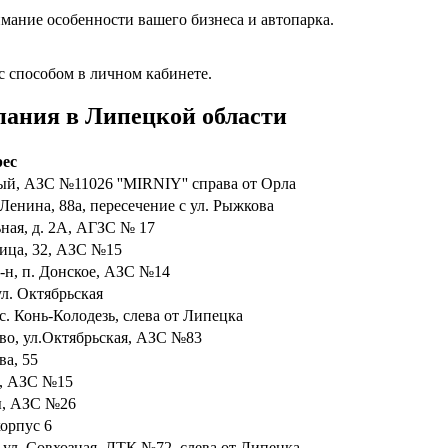
мание особенности вашего бизнеса и автопарка.
с способом в личном кабинете.
ания в Липецкой области
ес
ный, АЗС №11026 ''MIRNIY'' справа от Орла
 Ленина, 88а, пересечение с ул. Рыжкова
ьная, д. 2А, АГЗС № 17
лица, 32, АЗС №15
р-н, п. Донское, АЗС №14
ул. Октябрьская
с. Конь-Колодезь, слева от Липецка
ово, ул.Октябрьская, АЗС №83
ва, 55
32, АЗС №15
ды, АЗС №26
корпус 6
, ул. Совхозная, ЛТК №72, слева от Липецка