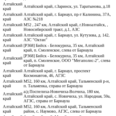
Алтайский
Алтайский край, г.Заринск, ул. Таратынова, д.18
край
Алтайский
Алтайский край, г. Барнаул, пр-т Калинина, 37А,
край
АЗС №218
Алтайский
М52 , 247 км, Алтайский край, г.Новоалтайск, ,
край
Новосибирский тракт, д.1, АЗС
Алтайский
Алтайский край, г. Барнаул, ул. Кутузова, д. 142,
край
АЗС "Октан"
Алтайский
[Р368] Бийск - Белокуриха, 35 км, Алтайский
край
край, п. Смоленское, слева от Барнаула
[Р368] Бийск - Белокуриха, 35 км, Алтайский
Алтайский
край, п. Смоленское, ООО "Мегаполис-2", слева
край
от Барнаула
Алтайский
Алтайский край, г. Барнаул, проспект
край
Космонавтов, 46, АГЗС
Алтайский
М52, 160 км, Алтайский край, Тальменский р-н,
край
п. Тальменка, справа от Барнаула
а/д Поспелиха-Новичиха-Волчиха, 180 км,
Алтайский
Алтайский край, с. Новичиха, ул. Народная, 59а,
край
АГЗС, справа от Барнаула
Алтайский
М52, 160 км, Алтайский край, Тальменский
край
район, с. Наумово, АГЗС, слева от Барнаула