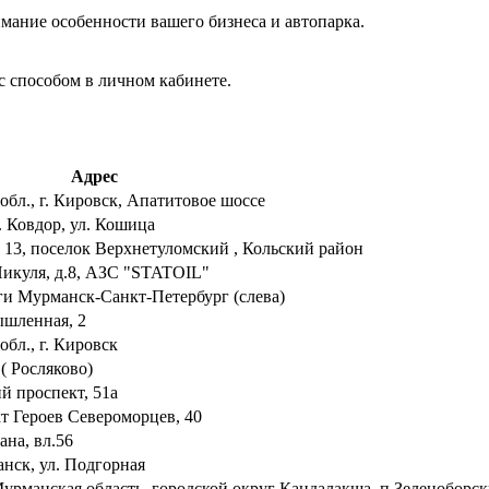
мание особенности вашего бизнеса и автопарка.
с способом в личном кабинете.
Адрес
обл., г. Кировск, Апатитовое шоссе
. Ковдор, ул. Кошица
№ 13, поселок Верхнетуломский , Кольский район
 Пикуля, д.8, АЗС "STATOIL"
оги Мурманск-Санкт-Петербург (слева)
ышленная, 2
бл., г. Кировск
( Росляково)
й проспект, 51а
т Героев Североморцев, 40
ана, вл.56
анск, ул. Подгорная
Мурманская область, городской округ Кандалакша, п.Зеленоборс