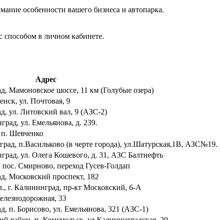
мание особенности вашего бизнеса и автопарка.
с способом в личном кабинете.
Адрес
д, Мамоновское шоссе, 11 км (Голубые озера)
енск, ул. Почтовая, 9
д, ул. Литовский вал, 9 (АЗС-2)
рад, ул. Емельянова, д. 239.
, п. Шевченко
град, п.Васильково (в черте города), ул.Шатурская,1В, АЗС№19.
град, ул. Олега Кошевого, д. 31, АЗС Балтнефть
, пос. Смирново, переход Гусев-Голдап
ад, Московский проспект, 182
., г. Калининград, пр-кт Московский, 6-А
Железнодорожная, 33
д, п. Борисово, ул. Емельянова, 321 (АЗС-1)
ий район, п. Комсмольск, ул.Калининградская, 20