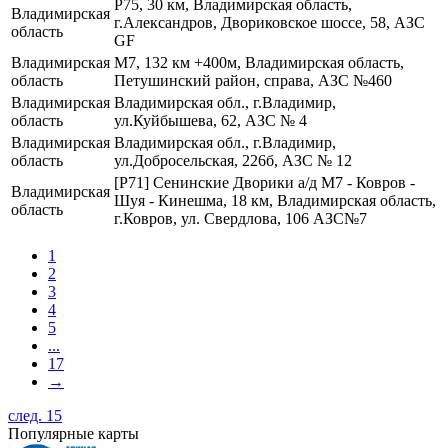
Р75, 30 км, Владимирская область,
Владимирская
г.Александров, Двориковское шоссе, 58, АЗС
область
GF
Владимирская
М7, 132 км +400м, Владимирская область,
область
Петушинский район, справа, АЗС №460
Владимирская
Владимирская обл., г.Владимир,
область
ул.Куйбышева, 62, АЗС № 4
Владимирская
Владимирская обл., г.Владимир,
область
ул.Добросельская, 226б, АЗС № 12
[Р71] Сенинские Дворики а/д М7 - Ковров -
Владимирская
Шуя - Кинешма, 18 км, Владимирская область,
область
г.Ковров, ул. Свердлова, 106 АЗС№7
1
2
3
4
5
...
17
→
след. 15
Популярные карты