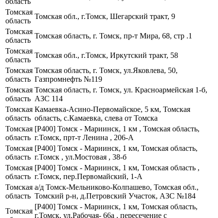
область
Томская
Томская обл., г.Томск, Шегарский тракт, 9
область
Томская
Томская область, г. Томск, пр-т Мира, 68, стр .1
область
Томская
Томская обл., г.Томск, Иркутский тракт, 58
область
Томская
Томская область, г. Томск, ул.Яковлева, 50,
область
Газпромнефть №119
Томская
Томская область, г. Томск, ул. Красноармейская 1-б,
область
АЗС 114
Томская
Камаевка-Асино-Первомайское, 5 км, Томская
область
область, с.Камаевка, слева от Томска
Томская
[Р400] Томск - Мариинск, 1 км , Томская область,
область
г.Томск, прт-т Ленина , 206-А
Томская
[Р400] Томск - Мариинск, 1 км, Томская область,
область
г.Томск , ул.Мостовая , 38-б
Томская
[Р400] Томск - Мариинск, 1 км, Томская область ,
область
г.Томск, пер.Первомайский, 1-А
Томская
а/д Томск-Мельниково-Колпашево, Томская обл.,
область
Томский р-н, д.Петровский Участок, АЗС №184
[Р400] Томск - Мариинск, 1 км, Томская область,
Томская
г.Томск, ул.Рабочая- 66а , пересечение с