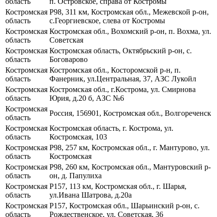
область
п. Островское, справа от Костромы
Костромская
Р98, 311 км, Костромская обл., Межевской р-он,
область
с.Георгиевское, слева от Костромы
Костромская
Костромская обл., Вохомский р-он, п. Вохма, ул.
область
Советская
Костромская
Костромская область, Октябрьский р-он, с.
область
Боговарово
Костромская
Костромская обл., Косторомской р-н, п.
область
Фанерник, ул.Центральная, 37, АЗС Лукойл
Костромская
Костромская обл., г.Кострома, ул. Смирнова
область
Юрия, д.20 б, АЗС №6
Костромская
Россия, 156901, Костромская обл., Волгореченск
область
Костромская
Костромская область, г. Кострома, ул.
область
Костромская, 103
Костромская
Р98, 257 км, Костромская обл., г. Мантурово, ул.
область
Костромская
Костромская
Р98, 260 км, Костромская обл., Мантуровский р-
область
он, д. Папулиха
Костромская
Р157, 113 км, Костромская обл., г. Шарья,
область
ул.Ивана Шатрова, д.20а
Костромская
Р157, Костромская обл., Шарьинский р-он, с.
область
Рождественское, ул. Советская, 36