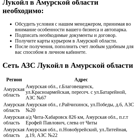
Лукойл в Амурской области
необходимо:
Обсудить условия с нашим менеджером, принимая во
внимание особенности вашего бизнеса и автопарка.
Подписать необходимые документы и договор.
Получите карты курьером в Амурской области.
После получения, пополнить счет любым удобным для
вас способом в личном кабинете.
Сеть АЗС Лукойл в Амурской области
Регион
Адрес
Амурская обл., г.Благовещенск,
Амурская
ул.Красноармейская, пересеч. с ул.Батарейной,
область
АЗС №67
Амурская
Амурская обл., г.Райчихинск, ул.Победы, д.6, АЗС
область
№20
Амурская
а/д Чита-Хабаровск 826 км, Амурская обл., п.г.т
область
Ерофей Павлович, слева от Читы
Амурская
Амурская обл., п.Новобурейский, ул.Литейная,
область
д.19, АЗС №22