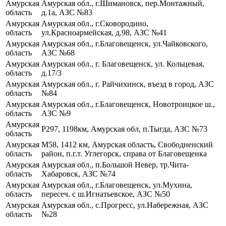
Амурская
Амурская обл., г.Шимановск, пер.Монтажный,
область
д.1а, АЗС №83
Амурская
Амурская обл., г.Сковородино,
область
ул.Красноармейская, д.98, АЗС №41
Амурская
Амурская обл., г.Благовещенск, ул.Чайковского,
область
АЗС №68
Амурская
Амурская обл., г. Благовещенск, ул. Кольцевая,
область
д.17/3
Амурская
Амурская обл., г. Райчихинск, въезд в город, АЗС
область
№84
Амурская
Амурская обл., г.Благовещенск, Новотроицкое ш.,
область
АЗС №9
Амурская
Р297, 1198км, Амурская обл, п.Тыгда, АЗС №73
область
Амурская
М58, 1412 км, Амурская область, Свободненский
область
район, п.г.т. Углегорск, справа от Благовещенка
Амурская
Амурская обл., п.Большой Невер, тр.Чита-
область
Хабаровск, АЗС №74
Амурская
Амурская обл., г.Благовещенск, ул.Мухина,
область
пересеч. с ш.Игнатьевское, АЗС №50
Амурская
Амурская обл., с.Прогресс, ул.Набережная, АЗС
область
№28