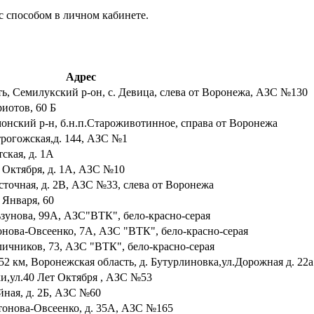
с способом в личном кабинете.
Адрес
ть, Семилукский р-он, с. Девица, слева от Воронежа, АЗС №130
риотов, 60 Б
монский р-н, б.н.п.Староживотинное, справа от Воронежа
трогожская,д. 144, АЗС №1
тская, д. 1А
т Октября, д. 1А, АЗС №10
осточная, д. 2В, АЗС №33, слева от Воронежа
 Января, 60
ьзунова, 99А, АЗС"ВТК", бело-красно-серая
онова-Овсеенко, 7А, АЗС "ВТК", бело-красно-серая
личников, 73, АЗС "ВТК", бело-красно-серая
 52 км, Воронежская область, д. Бутурлиновка,ул.Дорожная д. 2
ки,ул.40 Лет Октября , АЗС №53
айная, д. 2Б, АЗС №60
нтонова-Овсеенко, д. 35А, АЗС №165