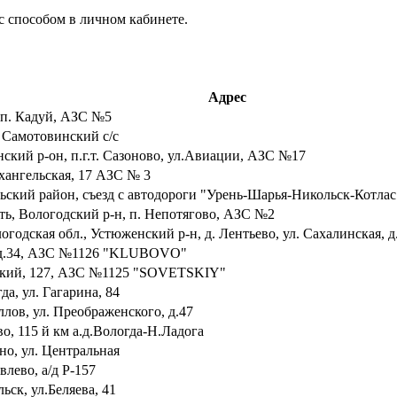
с способом в личном кабинете.
Адрес
в п. Кадуй, АЗС №5
, Самотовинский с/с
нский р-он, п.г.т. Сазоново, ул.Авиации, АЗС №17
рхангельская, 17 АЗС № 3
льский район, съезд с автодороги "Урень-Шарья-Никольск-Котла
ть, Вологодский р-н, п. Непотягово, АЗС №2
огодская обл., Устюженский р-н, д. Лентьево, ул. Сахалинская, д
а, д.34, АЗС №1126 "KLUBOVO"
етский, 127, АЗС №1125 "SOVETSKIY"
да, ул. Гагарина, 84
ллов, ул. Преображенского, д.47
во, 115 й км а.д.Вологда-Н.Ладога
ино, ул. Центральная
влево, а/д Р-157
ьск, ул.Беляева, 41