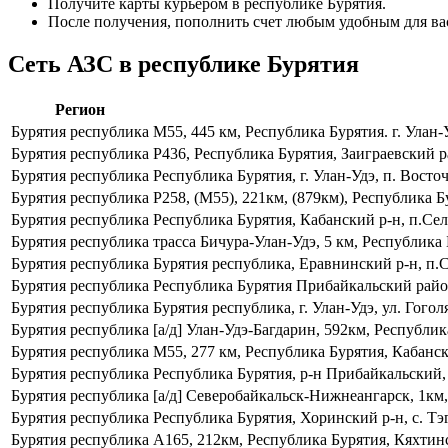
Получите карты курьером в республике Бурятия.
После получения, пополнить счет любым удобным для ва
Сеть АЗС в республике Бурятия
Регион
Бурятия республика
М55, 445 км, Республика Бурятия. г. Улан-У
Бурятия республика
Р436, Республика Бурятия, Заиграевский р
Бурятия республика
Республика Бурятия, г. Улан-Удэ, п. Восто
Бурятия республика
Р258, (М55), 221км, (879км), Республика Бу
Бурятия республика
Республика Бурятия, Кабанский р-н, п.Сел
Бурятия республика
трасса Бичура-Улан-Удэ, 5 км, Республика 
Бурятия республика
Бурятия республика, Еравнинский р-н, п.
Бурятия республика
Республика Бурятия Прибайкальский район.
Бурятия республика
Бурятия республика, г. Улан-Удэ, ул. Гоголя
Бурятия республика
[а/д] Улан-Удэ-Багдарин, 592км, Республик
Бурятия республика
М55, 277 км, Республика Бурятия, Кабански
Бурятия республика
Республика Бурятия, р-н Прибайкальский, п
Бурятия республика
[а/д] Северобайкальск-Нижнеангарск, 1км,
Бурятия республика
Республика Бурятия, Хоринский р-н, с. Тэг
Бурятия республика
А165, 212км, Республика Бурятия, Кяхтинс