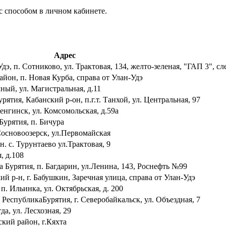
с способом в личном кабинете.
Адрес
дэ, п. Сотниково, ул. Трактовая, 134, желто-зеленая, "ГАП 3", сл
айон, п. Новая Курба, справа от Улан-Удэ
чный, ул. Магистральная, д.11
рятия, Кабанский р-он, п.г.т. Танхой, ул. Центральная, 97
енгинск, ул. Комсомольская, д.59а
Бурятия, п. Бичура
Сосновоозерск, ул.Первомайская
 с. Турунтаево ул.Трактовая, 9
, д.108
а Бурятия, п. Багдарин, ул.Ленина, 143, Роснефть №99
й р-н, г. Бабушкин, Заречная улица, справа от Улан-Удэ
. Ильинка, ул. Октябрьская, д. 200
 РеспубликаБурятия, г. Северобайкальск, ул. Объездная, 7
да, ул. Лесхозная, 29
кий район, г.Кяхта