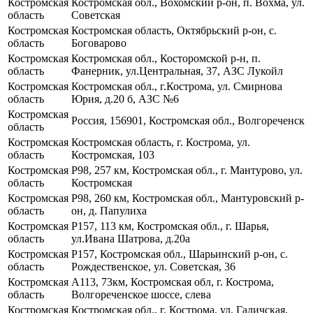
Костромская
Костромская обл., Вохомский р-он, п. Вохма, ул.
область
Советская
Костромская
Костромская область, Октябрьский р-он, с.
область
Боговарово
Костромская
Костромская обл., Косторомской р-н, п.
область
Фанерник, ул.Центральная, 37, АЗС Лукойл
Костромская
Костромская обл., г.Кострома, ул. Смирнова
область
Юрия, д.20 б, АЗС №6
Костромская
Россия, 156901, Костромская обл., Волгореченск
область
Костромская
Костромская область, г. Кострома, ул.
область
Костромская, 103
Костромская
Р98, 257 км, Костромская обл., г. Мантурово, ул.
область
Костромская
Костромская
Р98, 260 км, Костромская обл., Мантуровский р-
область
он, д. Папулиха
Костромская
Р157, 113 км, Костромская обл., г. Шарья,
область
ул.Ивана Шатрова, д.20а
Костромская
Р157, Костромская обл., Шарьинский р-он, с.
область
Рождественское, ул. Советская, 36
Костромская
А113, 73км, Костромская обл, г. Кострома,
область
Волгореченское шоссе, слева
Костромская
Костромская обл., г. Кострома, ул. Галичская,