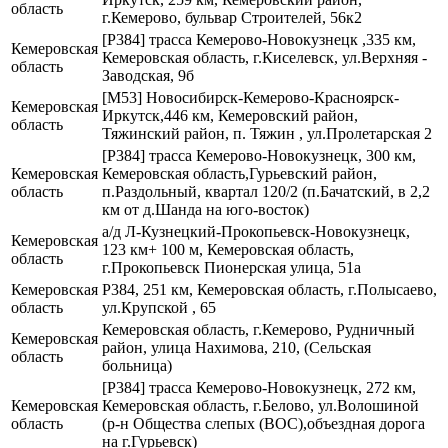
область
г.Кемерово, бульвар Строителей, 56к2
[Р384] трасса Кемерово-Новокузнецк ,335 км,
Кемеровская
Кемеровская область, г.Киселевск, ул.Верхняя -
область
Заводская, 9б
[М53] Новосибирск-Кемерово-Красноярск-
Кемеровская
Иркутск,446 км, Кемеровский район,
область
Тяжинский район, п. Тяжин , ул.Пролетарская 2
[Р384] трасса Кемерово-Новокузнецк, 300 км,
Кемеровская
Кемеровская область,Гурьевский район,
область
п.Раздольный, квартал 120/2 (п.Бачатский, в 2,2
км от д.Шанда на юго-восток)
а/д Л-Кузнецкий-Прокопьевск-Новокузнецк,
Кемеровская
123 км+ 100 м, Кемеровская область,
область
г.Прокопьевск Пионерская улица, 51а
Кемеровская
Р384, 251 км, Кемеровская область, г.Полысаево,
область
ул.Крупской , 65
Кемеровская область, г.Кемерово, Рудничный
Кемеровская
район, улица Нахимова, 210, (Сельская
область
больница)
[Р384] трасса Кемерово-Новокузнецк, 272 км,
Кемеровская
Кемеровская область, г.Белово, ул.Волошиной
область
(р-н Общества слепых (ВОС),объездная дорога
на г.Гурьевск)