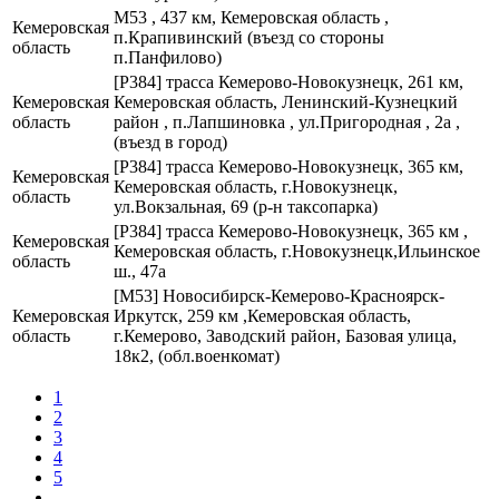
М53 , 437 км, Кемеровская область ,
Кемеровская
п.Крапивинский (въезд со стороны
область
п.Панфилово)
[Р384] трасса Кемерово-Новокузнецк, 261 км,
Кемеровская
Кемеровская область, Ленинский-Кузнецкий
область
район , п.Лапшиновка , ул.Пригородная , 2а ,
(въезд в город)
[Р384] трасса Кемерово-Новокузнецк, 365 км,
Кемеровская
Кемеровская область, г.Новокузнецк,
область
ул.Вокзальная, 69 (р-н таксопарка)
[Р384] трасса Кемерово-Новокузнецк, 365 км ,
Кемеровская
Кемеровская область, г.Новокузнецк,Ильинское
область
ш., 47а
[М53] Новосибирск-Кемерово-Красноярск-
Кемеровская
Иркутск, 259 км ,Кемеровская область,
область
г.Кемерово, Заводский район, Базовая улица,
18к2, (обл.военкомат)
1
2
3
4
5
...