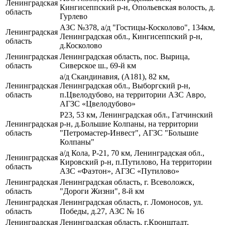
Ленинградская
Кингисеппский р-н, Опольевская волость, д.
область
Гурлево
АЗС №378, а/д "Гостицы-Косколово", 134км,
Ленинградская
Ленинградская обл., Кингисеппский р-н,
область
д.Косколово
Ленинградская
Ленинградская область, пос. Вырица,
область
Сиверское ш., 69-й км
а/д Скандинавия, (А181), 82 км,
Ленинградская
Ленинградская обл., Выборгский р-н,
область
п.Цвелодубово, на территории АЗС Авро,
АГЗС «Цвелодубово»
Р23, 53 км, Ленинградская обл., Гатчинский
Ленинградская
р-н, д.Большие Колпаны, на территории
область
"Петромастер-Инвест", АГЗС "Большие
Колпаны"
а/д Кола, Р-21, 70 км, Ленинградская обл.,
Ленинградская
Кировский р-н, п.Путилово, На территории
область
АЗС «Фаэтон», АГЗС «Путилово»
Ленинградская
Ленинградская область, г. Всеволожск,
область
"Дороги Жизни", 8-й км
Ленинградская
Ленинградская область, г. Ломоносов, ул.
область
Победы, д.27, АЗС № 16
Ленинградская
Ленинградская область, г.Кронштадт,