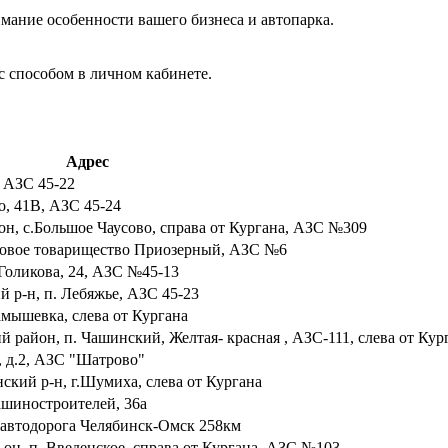
мание особенности вашего бизнеса и автопарка.
с способом в личном кабинете.
Адрес
, АЗС 45-22
о, 41В, АЗС 45-24
-он, с.Большое Чаусово, справа от Кургана, АЗС №309
садовое товарищество Приозерный, АЗС №6
 Голикова, 24, АЗС №45-13
й р-н, п. Лебяжье, АЗС 45-23
амышевка, слева от Кургана
ий район, п. Чашинский, Желтая- красная , АЗС-111, слева от Кур
, д.2, АЗС "Шатрово"
ский р-н, г.Шумиха, слева от Кургана
Машиностроителей, 36а
н, автодорога Челябинск-Омск 258км
р-он, п. Введенское, справа от Кургана, АЗС №103