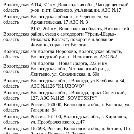
Вологодская
А114, 311км.,Вологодская обл., Чагодощенский
область
р-он, п.г.т. Сазоново, ул.Авиации, АЗС №17
Вологодская
Вологодская область, г. Череповец, ул.
область
Архангельская, 17 АЗС № 3
Р157, 261 км, Вологодская область, Никольский
Вологодская
район, съезд с автодороги "Урень-Шарья-
область
Никольск-Котлас", поворот в д.Большое
Фомино, справа от Вологды
Вологодская
а/д Вологда-Норобово, Вологодская область,
область
Вологодский р-н, п. Непотягово, АЗС №2
а/д Вологда – Новая Ладога, 222-й км,
Вологодская
Вологодская обл., Устюженский р-н, д.
область
Лентьево, ул. Сахалинская, д. 69а
Вологодская
Вологодская обл., г.Вологда, ул.Клубова, д.34,
область
АЗС №1126 "KLUBOVO"
Вологодская
Вологодская обл., г.Вологда, пр-кт Советский,
область
127, АЗС №1125 "SOVETSKIY"
Вологодская
Россия, 160000, Вологодская обл., г. Вологда, ул.
область
Гагарина, 84
Вологодская
Россия, 161100, Вологодская обл., г. Кириллов,
область
ул. Преображенского, д.47
Вологодская
162693, Россия, Вологодская обл., д. Ботово, 115
область
й км а.д.Вологда-Н.Ладога