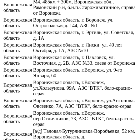
М4, 485км + 300м, Воронежская обл.,
Воронежская
Рамонский р-н, б.н.п.Староживотинное, справа
область
от Воронежа
Воронежская
Воронежская область, г. Воронеж, ул.
область
Острогожская,д. 144, АЗС №1
Воронежская
Воронежская область, г. Эртиль, ул. Советская,
область
д. 1А
Воронежская
Воронежская область. г. Лиски, ул. 40 лет
область
Октября, д. 1А, АЗС №10
Воронежская
Воронежская область, г. Павловск, ул.
область
Восточная, д. 2В, АЗС №33, слева от Воронежа
Воронежская
Воронежская область, г.Воронеж, ул. 9-го
область
Января, 60
Воронежская область, г.Воронеж,
Воронежская
ул.Хользунова, 99А, АЗС"ВТК", бело-красно-
область
серая
Воронежская
Воронежская область, г.Воронеж, ул.Антонова-
область
Овсеенко, 7А, АЗС "ВТК", бело-красно-серая
Воронежская область, г.Воронеж,
Воронежская
пер.Отличников, 73, АЗС "ВТК", бело-красно-
область
серая
[а/д] Таловая-Бутурлиновка-Воробъевка, 52 км,
Воронежская
Воронежская область, д.
область