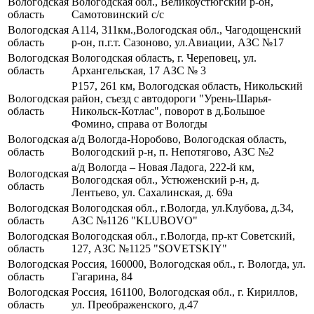
Вологодская
Вологодская обл., Великоустюгский р-он,
область
Самотовинский с/с
Вологодская
А114, 311км.,Вологодская обл., Чагодощенский
область
р-он, п.г.т. Сазоново, ул.Авиации, АЗС №17
Вологодская
Вологодская область, г. Череповец, ул.
область
Архангельская, 17 АЗС № 3
Р157, 261 км, Вологодская область, Никольский
Вологодская
район, съезд с автодороги "Урень-Шарья-
область
Никольск-Котлас", поворот в д.Большое
Фомино, справа от Вологды
Вологодская
а/д Вологда-Норобово, Вологодская область,
область
Вологодский р-н, п. Непотягово, АЗС №2
а/д Вологда – Новая Ладога, 222-й км,
Вологодская
Вологодская обл., Устюженский р-н, д.
область
Лентьево, ул. Сахалинская, д. 69а
Вологодская
Вологодская обл., г.Вологда, ул.Клубова, д.34,
область
АЗС №1126 "KLUBOVO"
Вологодская
Вологодская обл., г.Вологда, пр-кт Советский,
область
127, АЗС №1125 "SOVETSKIY"
Вологодская
Россия, 160000, Вологодская обл., г. Вологда, ул.
область
Гагарина, 84
Вологодская
Россия, 161100, Вологодская обл., г. Кириллов,
область
ул. Преображенского, д.47