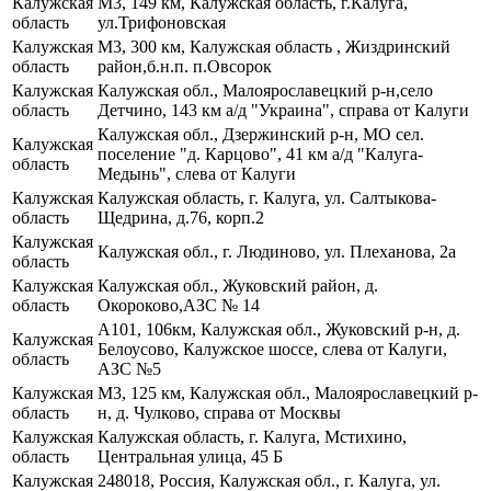
Калужская
М3, 149 км, Калужская область, г.Калуга,
область
ул.Трифоновская
Калужская
М3, 300 км, Калужская область , Жиздринский
область
район,б.н.п. п.Овсорок
Калужская
Калужская обл., Малоярославецкий р-н,село
область
Детчино, 143 км а/д "Украина", справа от Калуги
Калужская обл., Дзержинский р-н, МО сел.
Калужская
поселение "д. Карцово", 41 км а/д "Калуга-
область
Медынь", слева от Калуги
Калужская
Калужская область, г. Калуга, ул. Салтыкова-
область
Щедрина, д.76, корп.2
Калужская
Калужская обл., г. Людиново, ул. Плеханова, 2а
область
Калужская
Калужская обл., Жуковский район, д.
область
Окороково,АЗС № 14
А101, 106км, Калужская обл., Жуковский р-н, д.
Калужская
Белоусово, Калужское шоссе, слева от Калуги,
область
АЗС №5
Калужская
М3, 125 км, Калужская обл., Малоярославецкий р-
область
н, д. Чулково, справа от Москвы
Калужская
Калужская область, г. Калуга, Мстихино,
область
Центральная улица, 45 Б
Калужская
248018, Россия, Калужская обл., г. Калуга, ул.