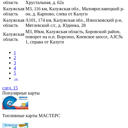
область
Хрустальная, д. 62а
Калужская
М3, 116 км, Калужская обл., Малоярославецкий р-
область
он, д. Карпово, слева от Калуги
Калужская
А101, 174 км, Калужская обл., Износковский р-н,
область
Мятлевский с/с, д. Юдинка, 28
М3, 89км, Калужская область, Боровский район,
Калужская
поворот на н.п. Ворсино, Киевское шоссе, АЗС№
область
1, справа от Калуги
1
2
3
4
5
→
след. 15
Популярные карты
Топливные карты МАСТЕРС