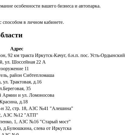
мание особенности вашего бизнеса и автопарка.
с способом в личном кабинете.
области
Адрес
он, 92 км тракта Иркутск-Качуг, б.н.п. пос. Усть-Ордынский
, ул. Шоссейная 22 А
 сооружение 11
итель, район Сибтепломаша
 ул. Трактовая, д.16
л.Береговая, 35
-ой Армии и ул. Ломоносова
.Красина, д.18
р-н 32, стр. 18, АЗС №41 "Алешина"
 32, АЗС №12 "АТП"
ипенко, 1, АЗС №16 "Старый мост"
н, д.Булюшкина, слева от Иркутска
Б, АЗС №9