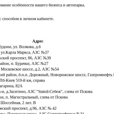
мание особенности вашего бизнеса и автопарка.
с способом в личном кабинете.
Адрес
удони, ул. Волкова, д.6
в, ул.Карла Маркса, АЗС №37
ижский проспект, 86, АЗС №39
район, п. Бурачки, АЗС №27
, Московское шоссе, д.2, АЗС №54
кий район, б.н.п. Дорожный, Новорижское шоссе, Газпромнефть 
СПб-Киев 519-й км, справа
Гагарина, 82А
-н, д.Заситино, АЗС "Statoil-Себеж", слева от Пскова
ки, п. Магистральный, слева от Пскова
. Шоссейная, 2 лит. В
ижский проспект, д.96, АЗС № 42
чоры, Псковская улица, АЗС Сургутнефтегаз №31