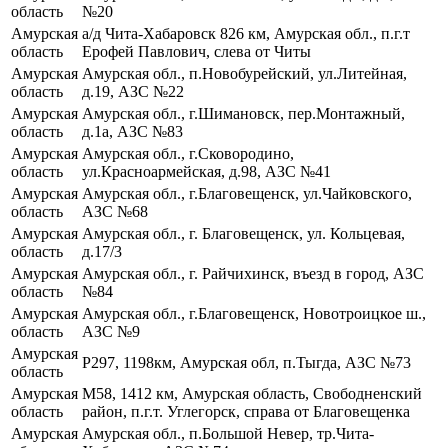
область
№20
Амурская
а/д Чита-Хабаровск 826 км, Амурская обл., п.г.т
область
Ерофей Павлович, слева от Читы
Амурская
Амурская обл., п.Новобурейский, ул.Литейная,
область
д.19, АЗС №22
Амурская
Амурская обл., г.Шимановск, пер.Монтажный,
область
д.1а, АЗС №83
Амурская
Амурская обл., г.Сковородино,
область
ул.Красноармейская, д.98, АЗС №41
Амурская
Амурская обл., г.Благовещенск, ул.Чайковского,
область
АЗС №68
Амурская
Амурская обл., г. Благовещенск, ул. Кольцевая,
область
д.17/3
Амурская
Амурская обл., г. Райчихинск, въезд в город, АЗС
область
№84
Амурская
Амурская обл., г.Благовещенск, Новотроицкое ш.,
область
АЗС №9
Амурская
Р297, 1198км, Амурская обл, п.Тыгда, АЗС №73
область
Амурская
М58, 1412 км, Амурская область, Свободненский
область
район, п.г.т. Углегорск, справа от Благовещенка
Амурская
Амурская обл., п.Большой Невер, тр.Чита-