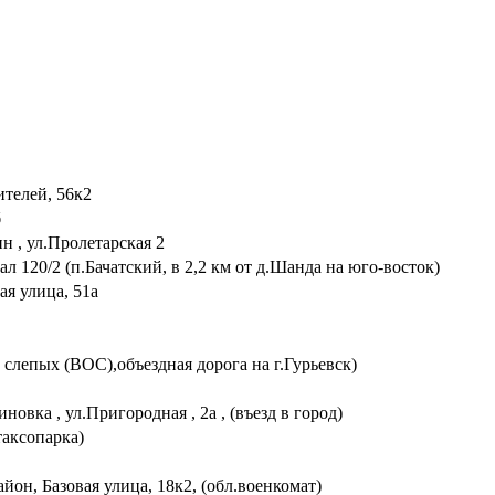
ителей, 56к2
б
 , ул.Пролетарская 2
л 120/2 (п.Бачатский, в 2,2 км от д.Шанда на юго-восток)
ая улица, 51а
 слепых (ВОС),объездная дорога на г.Гурьевск)
вка , ул.Пригородная , 2а , (въезд в город)
таксопарка)
он, Базовая улица, 18к2, (обл.военкомат)