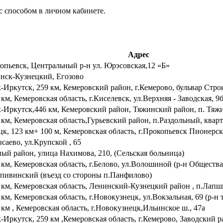
с способом в личном кабинете.
Адрес
окопьевск, Центральный р-н ул. Юрэсовская,12 «Б»
нинск-Кузнецкий, Егозово
Иркутск, 259 км, Кемеровский район, г.Кемерово, бульвар Стро
км, Кемеровская область, г.Киселевск, ул.Верхняя - Заводская, 9
Иркутск,446 км, Кемеровский район, Тяжинский район, п. Тяжин
км, Кемеровская область,Гурьевский район, п.Раздольный, кварта
, 123 км+ 100 м, Кемеровская область, г.Прокопьевск Пионерск
ысаево, ул.Крупской , 65
ный район, улица Нахимова, 210, (Сельская больница)
 км, Кемеровская область, г.Белово, ул.Волошиной (р-н Общества
рапивинский (въезд со стороны п.Панфилово)
км, Кемеровская область, Ленинский-Кузнецкий район , п.Лапшино
км, Кемеровская область, г.Новокузнецк, ул.Вокзальная, 69 (р-н 
км , Кемеровская область, г.Новокузнецк,Ильинское ш., 47а
ркутск, 259 км ,Кемеровская область, г.Кемерово, Заводский рай