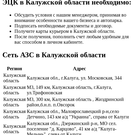
ЭЦК в Калужской области необходимо:
Обсудить условия с нашим менеджером, принимая во
внимание особенности вашего бизнеса и автопарка.
Подписать необходимые документы и договор.
Получите карты курьером в Калужской области.
После получения, пополнить счет любым удобным для
вас способом в личном кабинете.
Сеть АЗС в Калужской области
Регион
Адрес
Калужская
Калужская обл., г.Калуга, ул. Московская, 344
область
Калужская
М3, 149 км, Калужская область, г.Калуга,
область
ул.Трифоновская
Калужская
М3, 300 км, Калужская область , Жиздринский
область
район,б.н.п. п.Овсорок
Калужская
Калужская обл., Малоярославецкий р-н,село
область
Детчино, 143 км а/д "Украина", справа от Калуги
Калужская обл., Дзержинский р-н, МО сел.
Калужская
поселение "д. Карцово", 41 км а/д "Калуга-
область
Медынь", слева от Калуги