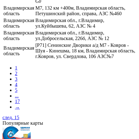
GF
Владимирская
М7, 132 км +400м, Владимирская область,
область
Петушинский район, справа, АЗС №460
Владимирская
Владимирская обл., г.Владимир,
область
ул.Куйбышева, 62, АЗС № 4
Владимирская
Владимирская обл., г.Владимир,
область
ул.Добросельская, 226б, АЗС № 12
[Р71] Сенинские Дворики а/д М7 - Ковров -
Владимирская
Шуя - Кинешма, 18 км, Владимирская область,
область
г.Ковров, ул. Свердлова, 106 АЗС№7
1
2
3
4
5
...
17
→
след. 15
Популярные карты