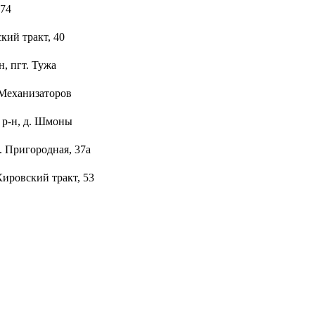
174
кий тракт, 40
н, пгт. Тужа
. Механизаторов
 р-н, д. Шмоны
л. Пригородная, 37а
 Кировский тракт, 53