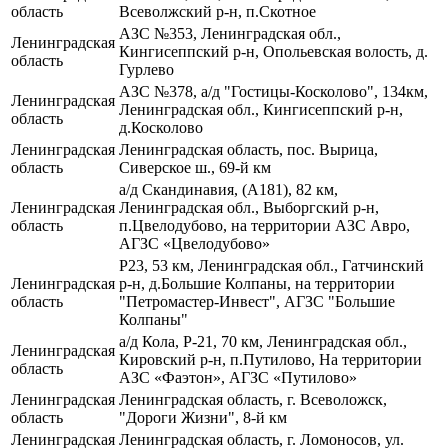
область
Всеволжский р-н, п.Скотное
АЗС №353, Ленинградская обл.,
Ленинградская
Кингисеппский р-н, Опольевская волость, д.
область
Гурлево
АЗС №378, а/д "Гостицы-Косколово", 134км,
Ленинградская
Ленинградская обл., Кингисеппский р-н,
область
д.Косколово
Ленинградская
Ленинградская область, пос. Вырица,
область
Сиверское ш., 69-й км
а/д Скандинавия, (А181), 82 км,
Ленинградская
Ленинградская обл., Выборгский р-н,
область
п.Цвелодубово, на территории АЗС Авро,
АГЗС «Цвелодубово»
Р23, 53 км, Ленинградская обл., Гатчинский
Ленинградская
р-н, д.Большие Колпаны, на территории
область
"Петромастер-Инвест", АГЗС "Большие
Колпаны"
а/д Кола, Р-21, 70 км, Ленинградская обл.,
Ленинградская
Кировский р-н, п.Путилово, На территории
область
АЗС «Фаэтон», АГЗС «Путилово»
Ленинградская
Ленинградская область, г. Всеволожск,
область
"Дороги Жизни", 8-й км
Ленинградская
Ленинградская область, г. Ломоносов, ул.