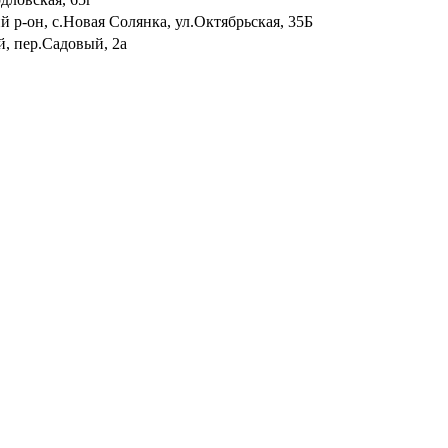
 р-он, с.Новая Солянка, ул.Октябрьская, 35Б
й, пер.Садовый, 2а