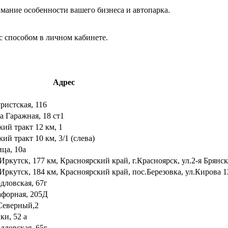
мание особенности вашего бизнеса и автопарка.
с способом в личном кабинете.
Адрес
ристская, 116
а Гаражная, 18 ст1
ий тракт 12 км, 1
ий тракт 10 км, 3/1 (слева)
ца, 10а
кутск, 177 км, Красноярский край, г.Красноярск, ул.2-я Брянска
кутск, 184 км, Красноярский край, пос.Березовка, ул.Кирова 
рдловская, 67г
афорная, 205Д
 Северный,2
ки, 52 а
рдловская, 65г